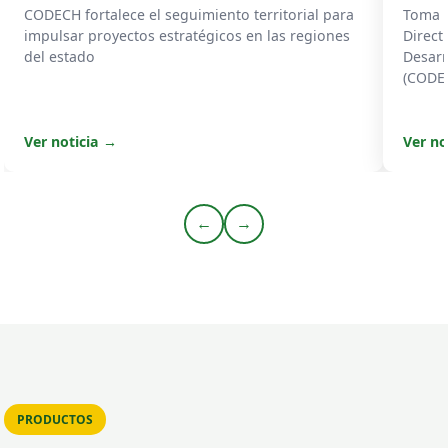
CODECH fortalece el seguimiento territorial para
Toma d
impulsar proyectos estratégicos en las regiones
Direct
del estado
Desarr
(CODE
Ver noticia →
Ver no
←
→
PRODUCTOS