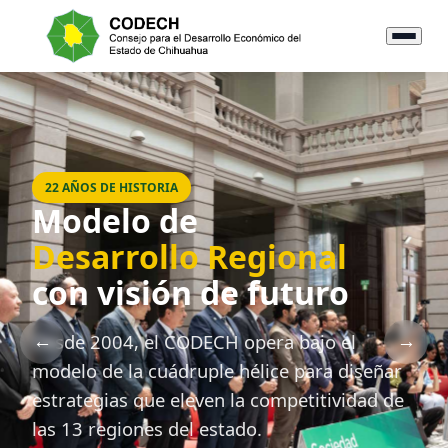
22 AÑOS DE HISTORIA
Modelo de
Desarrollo Regional
con visión de futuro
Desde 2004, el CODECH opera bajo el
←
→
modelo de la cuádruple hélice para diseñar
estrategias que eleven la competitividad de
las 13 regiones del estado.